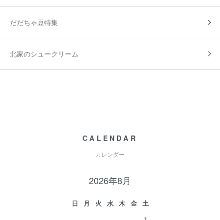
だだちゃ豆特集
北家のシュークリーム
CALENDAR
カレンダー
2026年8月
日
月
火
水
木
金
土
1