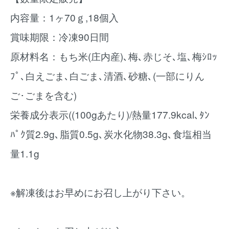
内容量：1ヶ70ｇ,18個入
賞味期限：冷凍90日間
原材料名：もち米(庄内産)､梅､赤じそ､塩､梅ｼﾛｯ
ﾌﾟ､白えごま､白ごま､清酒､砂糖､(一部にりん
ご･ごまを含む)
栄養成分表示((100gあたり)/熱量177.9kcal､ﾀﾝ
ﾊﾟｸ質2.9g､脂質0.5g､炭水化物38.3g､食塩相当
量1.1g
※解凍後はお早めにお召し上がり下さい。