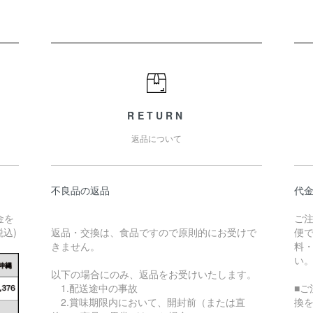
RETURN
返品について
不良品の返品
代
金を
ご
込)
返品・交換は、食品ですので原則的にお受けで
便
きません。
料・
い
以下の場合にのみ、返品をお受けいたします。
1.配送途中の事故
■
2.賞味期限内において、開封前（または直
換