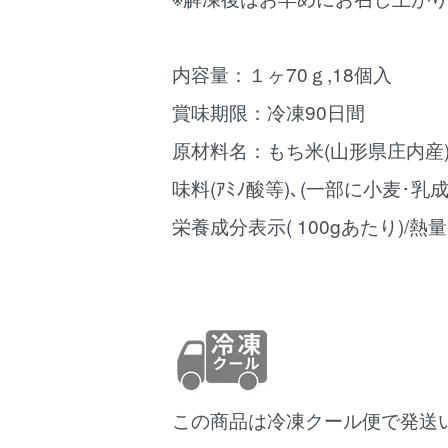
内容量：１ヶ70ｇ,18個入
賞味期限：冷凍90日間
原材料名：もち米(山形県庄内産)､
味料(ｱﾐﾉ酸等)､(一部に小麦･乳
栄養成分表示( 100gあたり)/熱量 1
この商品は冷凍クール便で発送