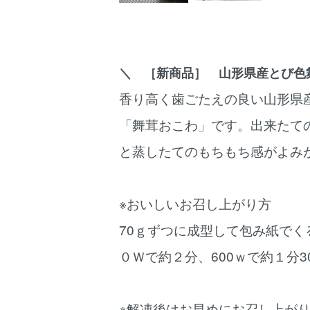
＼ ［新商品］ 山形県産とび色
香り高く歯ごたえの良い山形県
「舞茸おこわ」です。出来たて
と蒸したてのもちもち感がよみ
※おいしいお召し上がり方
70ｇずつに成型して包み紙で
０Ｗで約２分、600ｗで約１分
※解凍後はお早めにお召し上が