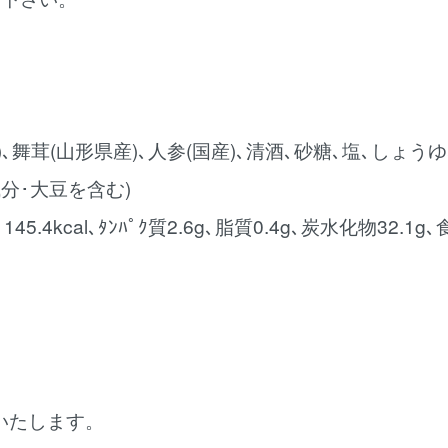
舞茸(山形県産)､人参(国産)､清酒､砂糖､塩､しょうゆ
成分･大豆を含む)
45.4kcal､ﾀﾝﾊﾟｸ質2.6g､脂質0.4g､炭水化物32.1g
いたします。