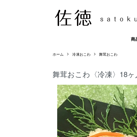
商
ホーム
冷凍おこわ
舞茸おこわ
舞茸おこわ〈冷凍〉18ヶ