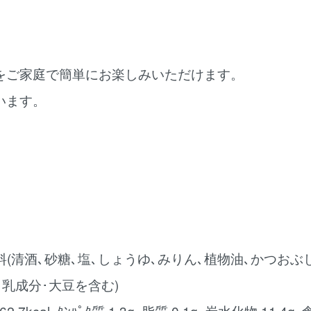
をご家庭で簡単にお楽しみいただけます。
います。
。
(清酒､砂糖､塩､しょうゆ､みりん､植物油､かつおぶし粉
麦･乳成分･大豆を含む)
7kcal､ﾀﾝﾊﾟｸ質 1.3g､脂質 0.1g､炭水化物 11.4g