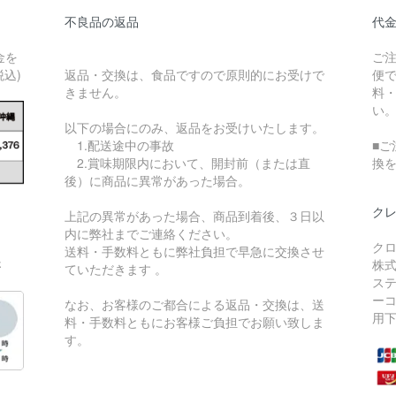
不良品の返品
代
金を
ご
込)
返品・交換は、食品ですので原則的にお受けで
便
きません。
料・
い
以下の場合にのみ、返品をお受けいたします。
1.配送途中の事故
■
2.賞味期限内において、開封前（または直
換
後）に商品に異常があった場合。
ク
上記の異常があった場合、商品到着後、３日以
内に弊社までご連絡ください。
ク
送料・手数料ともに弊社負担で早急に交換させ
さ
株
ていただきます 。
ス
ー
なお、お客様のご都合による返品・交換は、送
用
料・手数料ともにお客様ご負担でお願い致しま
す。