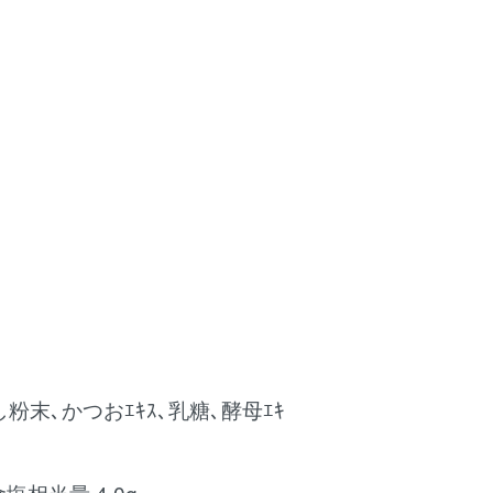
末､かつおｴｷｽ､乳糖､酵母ｴｷ
､食塩相当量 4.0g