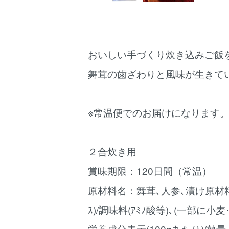
おいしい手づくり炊き込みご飯
舞茸の歯ざわりと風味が生きて
※常温便でのお届けになります
２合炊き用
賞味期限：120日間（常温）
原材料名：舞茸､人参､漬け原材料
ｽ)/調味料(ｱﾐﾉ酸等)､(一部に小
栄養成分表示(100gあたり)/熱量 62.