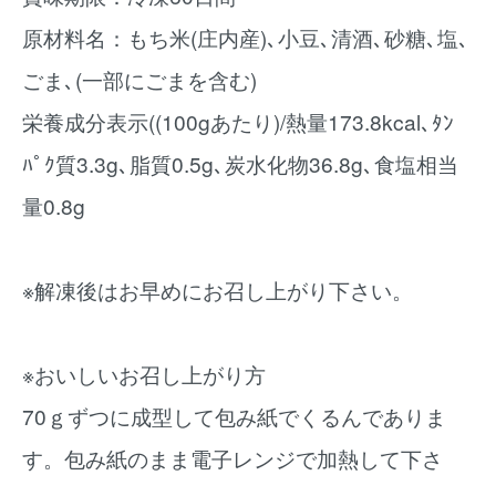
原材料名：もち米(庄内産)､小豆､清酒､砂糖､塩､
ごま､(一部にごまを含む)
栄養成分表示((100gあたり)/熱量173.8kcal､ﾀﾝ
ﾊﾟｸ質3.3g､脂質0.5g､炭水化物36.8g､食塩相当
量0.8g
※解凍後はお早めにお召し上がり下さい。
※おいしいお召し上がり方
70ｇずつに成型して包み紙でくるんでありま
す。包み紙のまま電子レンジで加熱して下さ