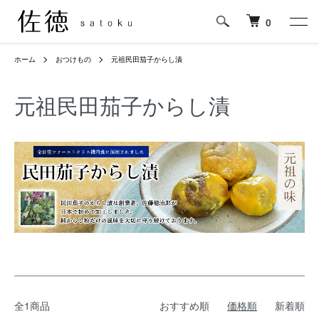
0
ホーム
おつけもの
元祖民田茄子からし漬
元祖民田茄子からし漬
全1商品
おすすめ順
価格順
新着順