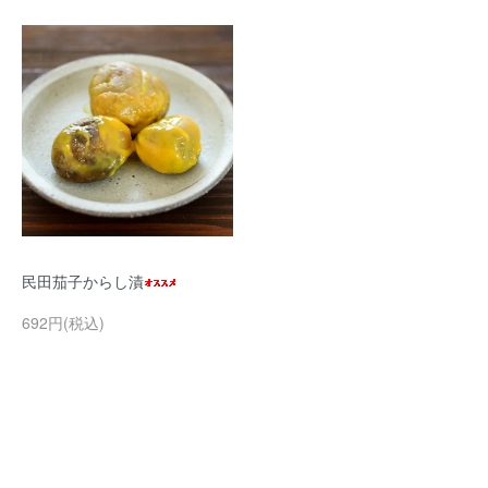
民田茄子からし漬
692円(税込)